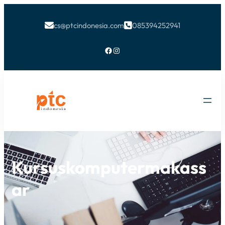
cs@ptcindonesia.com
085394252941


Facebook
Instagram
Kursuskomputermakass
Ar